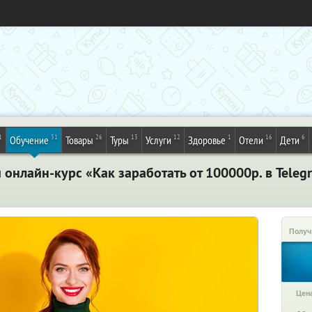
1
31
26
13
12
1
16
6
Обучение
Товары
Туры
Услуги
Здоровье
Отели
Дети
онлайн-курс «Как заработать от 100000р. в Teleg
Получ
Цена