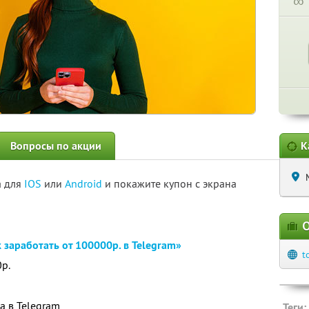
∞
Вопросы по акции
К
а для
IOS
или
Android
и покажите купон с экрана
О
 заработать от 100000р. в Telegram»
t
0р.
а в Telegram
Теги: