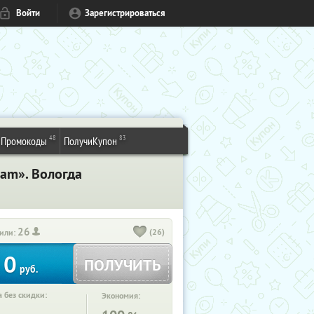
Войти
Зарегистрироваться
48
83
Промокоды
ПолучиКупон
ram». Вологда
26
(26)
или:
0
ПОЛУЧИТЬ
руб.
 без скидки:
Экономия: