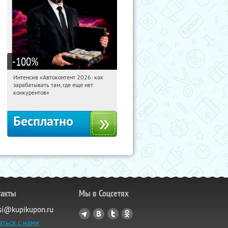
-100
%
Интенсив «Автоконтент 2026: как
12:43:03
Получили:
4
зарабатывать там, где еще нет
Россия
конкурентов»
Бесплатно
такты
Мы в Соцсетях
si@kupikupon.ru
аться с нами