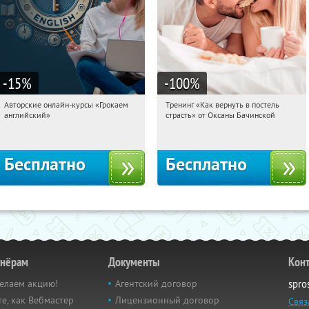
-15
%
-100
%
Авторские онлайн-курсы «Грокаем
Тренинг «Как вернуть в постель
12:43:03
Получили:
4
12:43:03
Получили:
16
английский»
страсть» от Оксаны Бачинской
Россия
Россия
Бесплатно
Бесплатно
тнёрам
Документы
Кон
елаем акцию!
Агентский договор
spro
е, как Вебмастер
Лицензионный договор
Связ