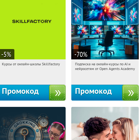
-5
%
-70
%
Курсы от онлайн-школы Skillfactory
Подписка на онлайн-курсы по AI и
12:43:03
Получи первым!
12:43:03
Получили:
18
нейросетям от Open Agents Academy
Россия
Россия
Промокод
Промокод