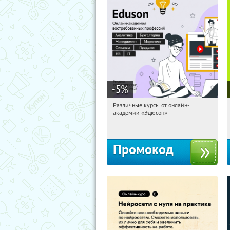
-5
%
Различные курсы от онлайн-
12:43:03
Получили:
2
академии «Эдюсон»
Россия
Промокод