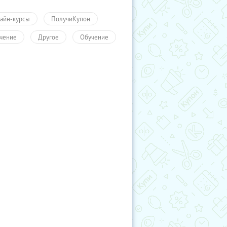
айн-курсы
ПолучиКупон
чение
Другое
Обучение