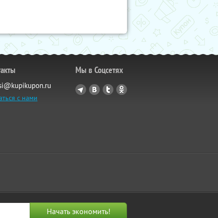
такты
Мы в Соцсетях
si@kupikupon.ru
аться с нами