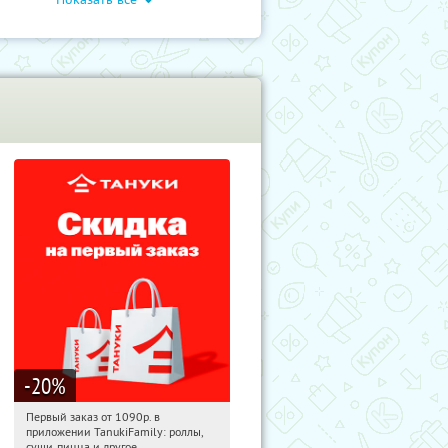
-20
%
Первый заказ от 1090р. в
12:58:58
Получили:
256
приложении TanukiFamily: роллы,
Россия
суши, пицца и другое