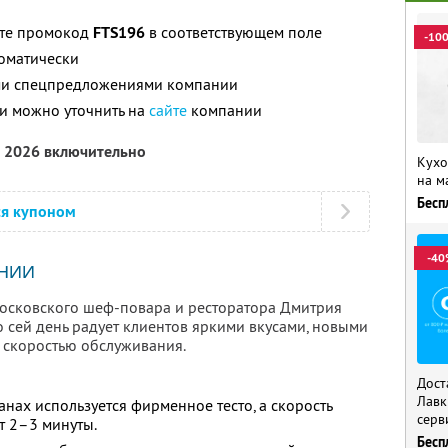
ите промокод
FTS196
в соответствующем поле
-10
томатически
ими спецпредложениями компании
и можно уточнить на
сайте
компании
а 2026 включительно
Кухо
на м
Бесп
ся купоном
-40
НИИ
 московского шеф-повара и ресторатора Дмитрия
по сей день радует клиентов яркими вкусами, новыми
 скоростью обслуживания.
Дост
Лавк
анах используется фирменное тесто, а скорость
серв
т 2–3 минуты.
Бесп