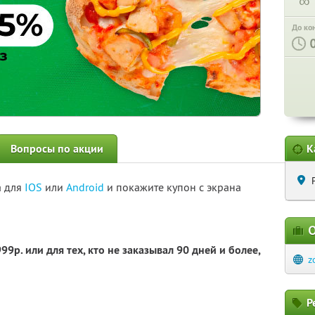
∞
До ко
Вопросы по акции
К
а для
IOS
или
Android
и покажите купон с экрана
О
9р. или для тех, кто не заказывал 90 дней и более,
z
Р