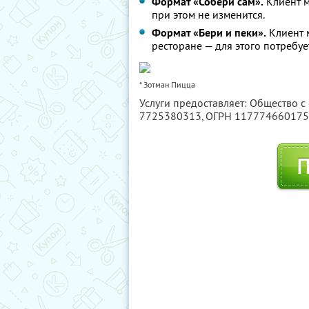
Формат «Собери сам».
Клиент м
при этом не изменится.
Формат «Бери и пеки».
Клиент м
ресторане — для этого потребуе
* Зотман Пицца
Услуги предоставляет: Общество с
7725380313
, ОГРН 11777466017