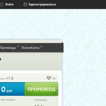
Войти
Зарегистрироваться
48
83
Промокоды
ПолучиКупон
а
43
(6)
или:
0
руб.
 без скидки:
Экономия: