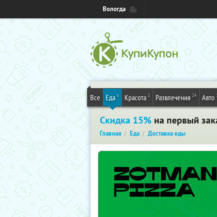
Вологда
6
1
24
Все
Еда
Красота
Развлечения
Авто
Скидка 15%
на первый зака
Главная
Еда
Доставка еды