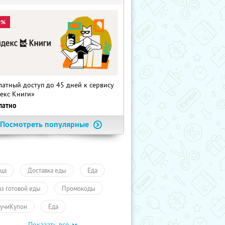
0%
латный доступ до 45 дней к сервису
екс Книги»
латно
Посмотреть популярные
ца
Доставка еды
Еда
аз готовой еды
Промокоды
учиКупон
Еда
Показать все