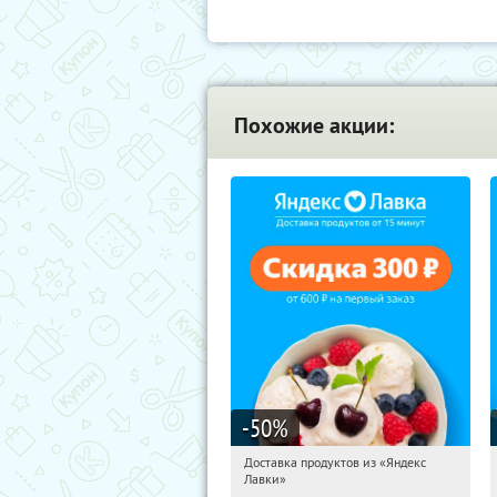
Похожие акции:
-50
%
Доставка продуктов из «Яндекс
12:58:58
Получили:
6
Лавки»
Россия