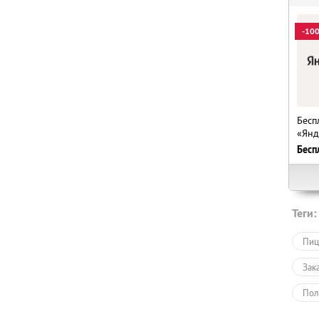
-10
Бесп
«Янд
Бесп
Теги:
Пиц
Зак
Пол