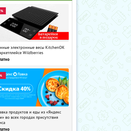
0%
нные электронные весы KitchenOK
аркетплейсе Wildberries
латно
%
авка продуктов и еды из «Яндекс
и» во всех городах присутствия
иса
латно