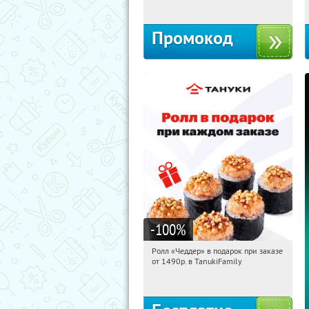
Промокод
-100
%
Ролл «Чеддер» в подарок при заказе
12:58:58
Получили:
108
от 1490р. в TanukiFamily
Россия