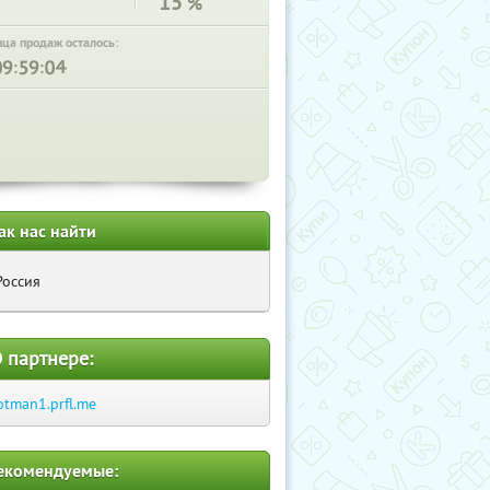
15
%
нца продаж осталось:
:
:
ак нас найти
Россия
 партнере:
otman1.prfl.me
екомендуемые: