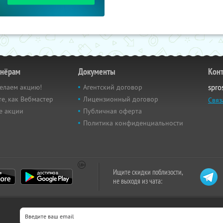
тнёрам
Документы
Кон
елаем акцию!
Агентский договор
spro
е, как Вебмастер
Лицензионный договор
Связ
е акции
Публичная оферта
Политика конфиденциальности
Ищите скидки поблизости,
не выходя из чата: