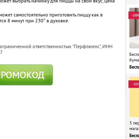
ожет выбрать начинку для пиццы на свой вкус, цена
ожет самостоятельно приготовить пиццу как в
-10
тся 8 минут при 230° в духовке.
 ограниченной ответственностью "Перфлюенс",
ИНН
57
Бесп
бума
Бесп
ПРОМОКОД
-35
3 пе
мага
Бесп