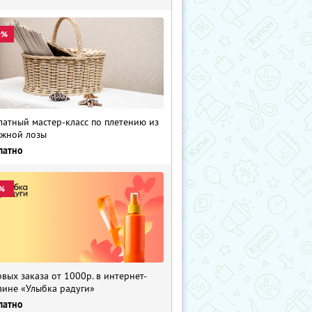
0%
латный мастер-класс по плетению из
жной лозы
латно
%
рвых заказа от 1000р. в интернет-
зине «Улыбка радуги»
латно