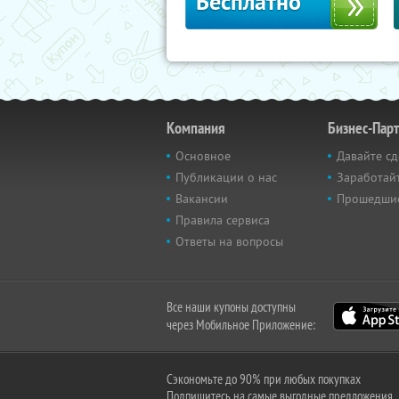
Бесплатно
Компания
Бизнес-Пар
Основное
Давайте сд
Публикации о нас
Заработайт
Вакансии
Прошедши
Правила сервиса
Ответы на вопросы
Все наши купоны доступны
через Мобильное Приложение:
Сэкономьте до 90% при любых покупках
Подпишитесь на самые выгодные предложения