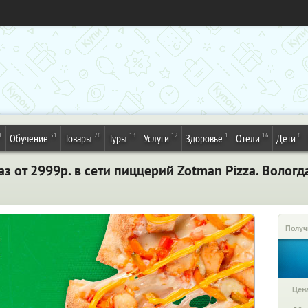
1
31
26
13
12
1
16
6
Обучение
Товары
Туры
Услуги
Здоровье
Отели
Дети
з от 2999р. в сети пиццерий Zotman Pizza. Вологд
Получ
Цена