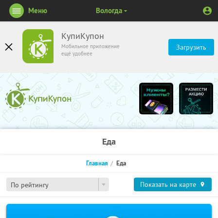
Меню
Вологда
КупиКупон
Мобильное приложение
Загрузить
ещё удобнее
Еда
Главная
Еда
Показать на карте
По рейтингу