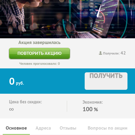
Акция завершилась
42
ПОВТОРИТЬ АКЦИЮ
Получили:
Человек проголосовало: 0
ПОЛУЧИТЬ
0
руб.
Цена без скидки:
Экономия:
∞
100
%
Основное
Адреса
Отзывы
Вопросы по акции