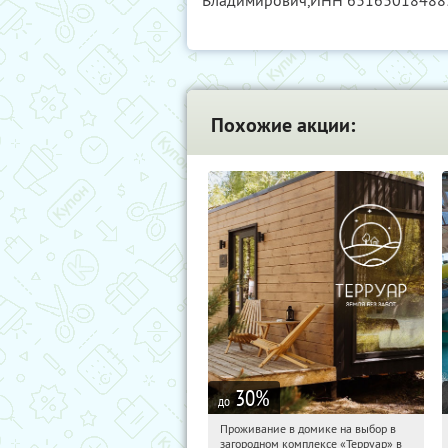
Владимирович,
ИНН 63163018488
Похожие акции:
30
%
до
Проживание в домике на выбор в
21:16:39
Купили:
8
загородном комплексе «Терруар» в