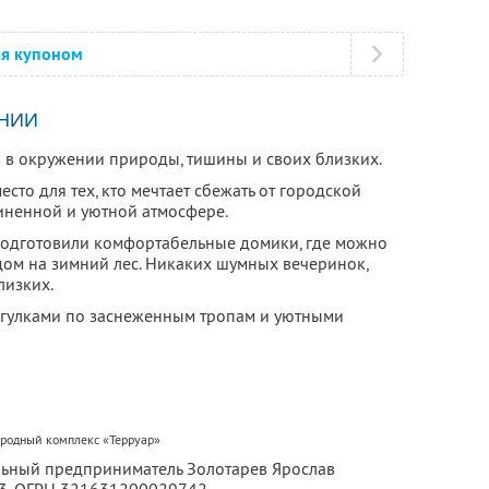
ся купоном
НИИ
 в окружении природы, тишины и своих близких.
сто для тех, кто мечтает сбежать от городской
диненной и уютной атмосфере.
подготовили комфортабельные домики, где можно
дом на зимний лес. Никаких шумных вечеринок,
лизких.
огулками по заснеженным тропам и уютными
ородный комплекс «Терруар»
льный предприниматель Золотарев Ярослав