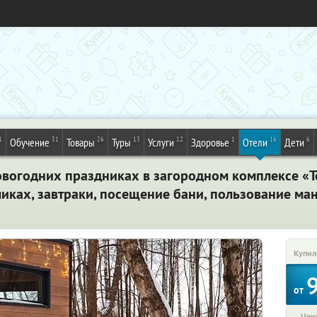
1
31
26
13
12
1
16
6
Обучение
Товары
Туры
Услуги
Здоровье
Отели
Дети
овогодних праздниках в загородном комплексе «Т
иках, завтраки, посещение бани, пользование ма
Купил
от
Цена