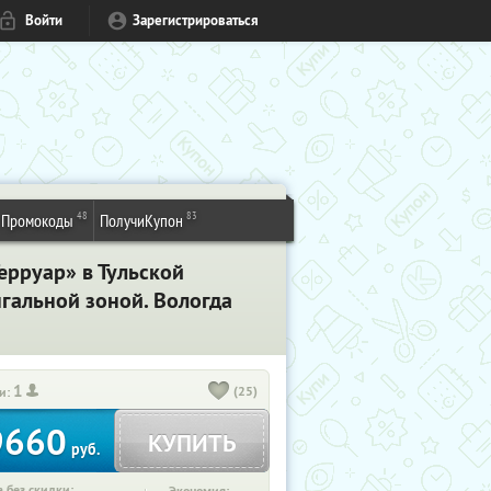
Войти
Зарегистрироваться
48
83
Промокоды
ПолучиКупон
ерруар» в Тульской
нгальной зоной. Вологда
1
(25)
и:
9660
КУПИТЬ
руб.
 без скидки: