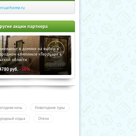
erruarhome.ru
ругие акции партнера
оживание в домике на выбор в
ородном комплексе «Терруар» в
ьской области
4780
руб.
-30%
огодняя ночь
Новогодние туры
ородный отдых
Отели