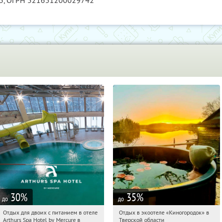
3
, ОГРН 321631200029742
30
%
35
%
до
до
Отдых для двоих с питанием в отеле
Отдых в экоотеле «Киногородок» в
21:16:39
Купи первым!
21:16:39
Купи первым!
Arthurs Spa Hotel by Mercure в
Тверской области