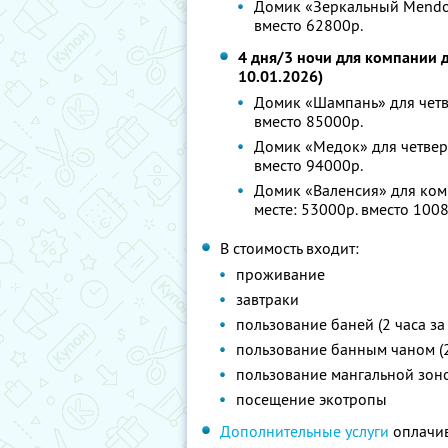
Домик «Зеркальный Mendoza
вместо 62800р.
4 дня/3 ночи для компании д
10.01.2026)
Домик «Шампань» для четве
вместо 85000р.
Домик «Медок» для четверы
вместо 94000р.
Домик «Валенсия» для комп
месте: 53000р. вместо 100
В стоимость входит:
проживание
завтраки
пользование баней (2 часа за
пользование банным чаном (2 
пользование мангальной зон
посещение экотропы
Дополнительные услуги
оплачив