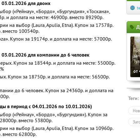
о 03.01.2026 для двоих
t
бор («Рейнау», «Бордо», «Бургундия», «Тоскана»,
р. и доплата на месте: 46900р. вместо 89290р.
 на выбор (Laura, Apulia, Etna). Купон за 17578р.
Д
. вместо 100540р.
». Купон за 19174р. и доплата на месте: 57000р.
Пр
о 03.01.2026 для компании до 6 человек
заг
Тул
рых. Купон за 18544р. и доплата на месте: 55000р.
0%
от
х. Купон за 18750р. и доплата на месте: 56500р.
ании до 6 человек. Купон за 24360р. и доплата на
800р.
Теги:
зды в период с 04.01.2026 по 10.01.2026)
Нов
бор («Рейнау», «Бордо», «Бургундия»). Купон за
 28000р. вместо 53800р.
Заг
 на выбор (Laura, Apulia, Etna). Купон за 10960р.
. вместо 62800р.