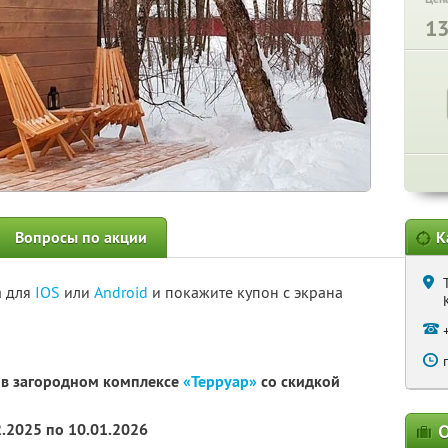
1
Вопросы по акции
К
а для
IOS
или
Android
и покажите купон с экрана
 в загородном комплексе
«Терруар»
со скидкой
2.2025 по 10.01.2026
О