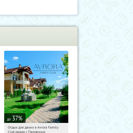
37
%
до
Отдых для двоих в Avrora Family
21:16:39
Купили:
10
Club рядом с Пяловским