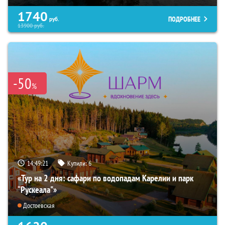
1740
ПОДРОБНЕЕ
руб.
13900
руб.
-50
%
14:49:19
Купили:
6
«Тур на 2 дня: сафари по водопадам Карелии и парк
“Рускеала"»
Достоевская