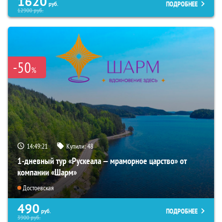
1620
ПОДРОБНЕЕ
руб.
12900
руб.
-50
%
14:49:19
Купили:
48
1-дневный тур «Рускеала — мраморное царство» от
компании «Шарм»
Достоевская
490
ПОДРОБНЕЕ
руб.
3900
руб.