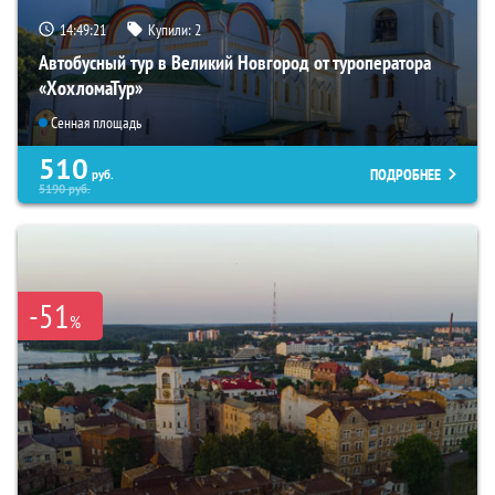
14:49:19
Купили:
2
Автобусный тур в Великий Новгород от туроператора
«ХохломаТур»
Сенная площадь
510
ПОДРОБНЕЕ
руб.
5190
руб.
-51
%