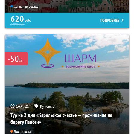
Сенная площадь
620
ПОДРОБНЕЕ
руб.
6290
руб.
-50
%
14:49:19
Купили:
39
Тур на 2 дня «Карельское счастье — проживание на
берегу Ладоги»
Достоевская