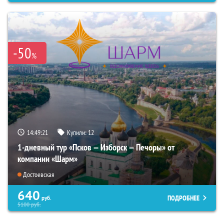
-50
%
14:49:19
Купили:
12
1-дневный тур «Псков — Изборск — Печоры» от
компании «Шарм»
Достоевская
640
ПОДРОБНЕЕ
руб.
5100
руб.