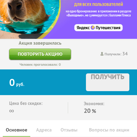
Акция завершилась
34
ПОВТОРИТЬ АКЦИЮ
Получили:
Человек проголосовало: 0
ПОЛУЧИТЬ
0
руб.
Цена без скидки:
Экономия:
∞
20
%
Основное
Адреса
Отзывы
Вопросы по акции