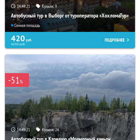
14:49:19
Купили:
9
Автобусный тур в Выборг от туроператора «ХохломаТур»
Сенная площадь
420
ПОДРОБНЕЕ
руб.
4230
руб.
-51
%
14:49:19
Купили:
24
Автобусный тур в Карелию «Мраморный каньон