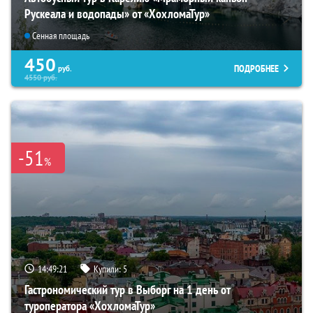
Рускеала и водопады» от «ХохломаТур»
Сенная площадь
450
ПОДРОБНЕЕ
руб.
4550
руб.
-51
%
14:49:19
Купили:
5
Гастрономический тур в Выборг на 1 день от
туроператора «ХохломаТур»