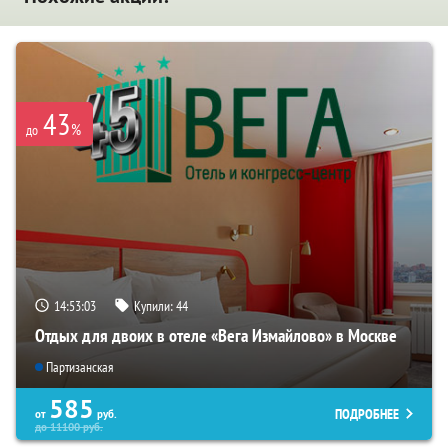
43
%
до
14:53:03
Купили:
44
Отдых для двоих в отеле «Вега Измайлово» в Москве
Партизанская
585
ПОДРОБНЕЕ
от
руб.
до
11100
руб.