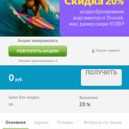
Акция завершилась
ПОВТОРИТЬ АКЦИЮ
Получи первым!
Человек проголосовало: 0
ПОЛУЧИТЬ
0
руб.
Цена без скидки:
Экономия:
∞
20
%
Основное
Адреса
Отзывы
Вопросы по акции