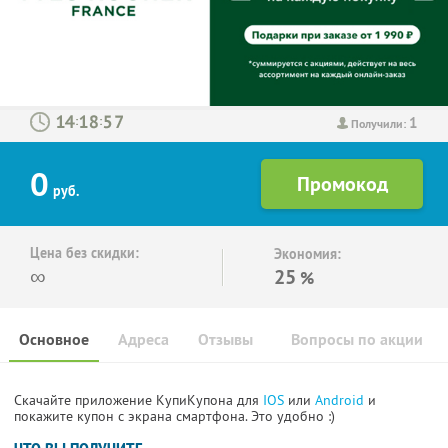
1
:
:
Получили:
0
руб.
Цена без скидки:
Экономия:
∞
25
%
Основное
Адреса
Отзывы
Вопросы по акции
Скачайте приложение КупиКупона для
IOS
или
Android
и
покажите купон с экрана смартфона. Это удобно :)