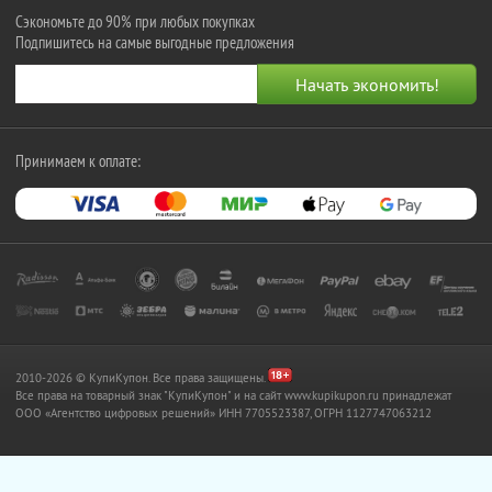
Сэкономьте до 90% при любых покупках
Подпишитесь на самые выгодные предложения
Принимаем к оплате:
2010-2026 © КупиКупон. Все права защищены.
Все права на товарный знак "КупиКупон" и на сайт www.kupikupon.ru принадлежат
OOO «Агентство цифровых решений» ИНН 7705523387, ОГРН 1127747063212