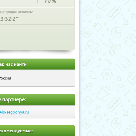
70
%
нца продаж осталось:
:
:
ак нас найти
Россия
 партнере:
4is-segodnya.ru
екомендуемые: