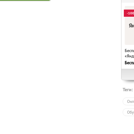
-10
Бесп
«Янд
Бесп
Теги:
Онл
Обу