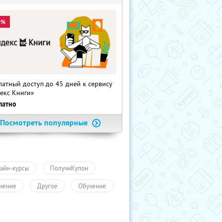
0%
латный доступ до 45 дней к сервису
екс Книги»
латно
Посмотреть популярные
айн-курсы
ПолучиКупон
чение
Другое
Обучение