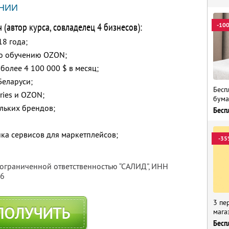
НИИ
(автор курса, совладелец 4 бизнесов):
-10
18 года;
о обучению OZON;
 более 4 100 000 $ в месяц;
Беларуси;
Бесп
ries и OZON;
бума
льких брендов;
Бесп
ка сервисов для маркетплейсов;
-35
 ограниченной ответственностью “САЛИД”,
ИНН
76
3 пе
ПОЛУЧИТЬ
мага
Бесп