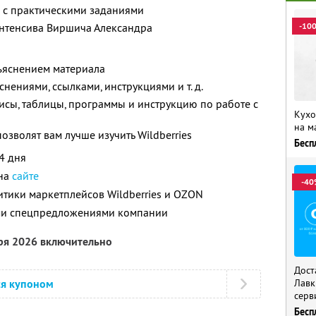
 с практическими заданиями
нтенсива Виршича Александра
-10
бъяснением материала
нениями, ссылками, инструкциями и т. д.
сы, таблицы, программы и инструкцию по работе с
Кухо
на м
зволят вам лучше изучить Wildberries
Бесп
4 дня
 на
сайте
-40
итики маркетплейсов Wildberries и OZON
ими спецпредложениями компании
бря 2026 включительно
Дост
ся купоном
Лавк
серв
Бесп