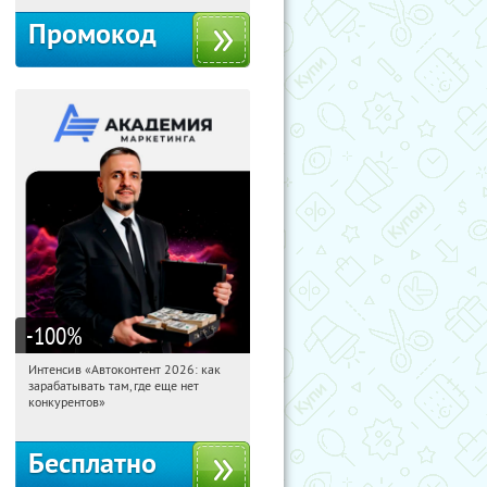
Промокод
-100
%
Интенсив «Автоконтент 2026: как
16:32:23
Получили:
4
зарабатывать там, где еще нет
Россия
конкурентов»
Бесплатно