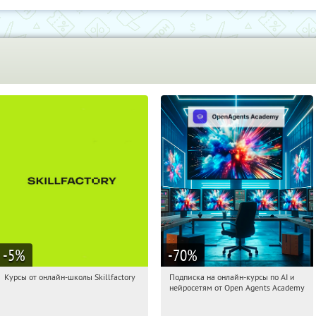
-5
%
-70
%
Курсы от онлайн-школы Skillfactory
Подписка на онлайн-курсы по AI и
16:32:23
Получи первым!
16:32:23
Получили:
18
нейросетям от Open Agents Academy
Россия
Россия