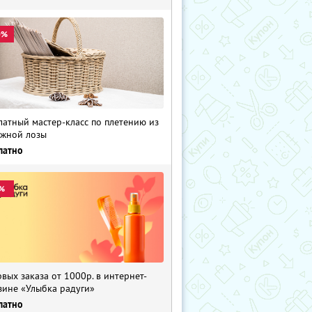
0%
латный мастер-класс по плетению из
жной лозы
латно
%
рвых заказа от 1000р. в интернет-
зине «Улыбка радуги»
латно