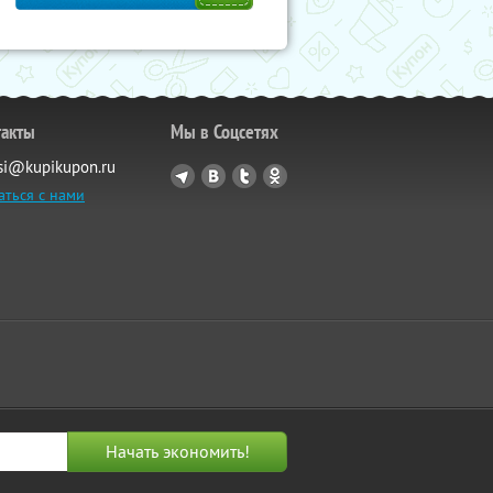
такты
Мы в Соцсетях
si@kupikupon.ru
аться с нами