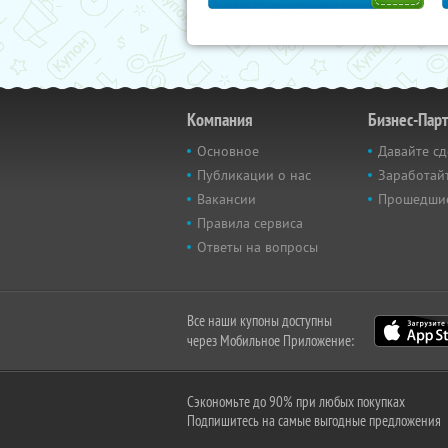
Компания
Бизнес-Пар
Основное
Давайте сд
Публикации о нас
Заработайт
Вакансии
Прошедши
Правила сервиса
Ответы на вопросы
Все наши купоны доступны
через Мобильное Приложение:
Сэкономьте до 90% при любых покупках
Подпишитесь на самые выгодные предложения