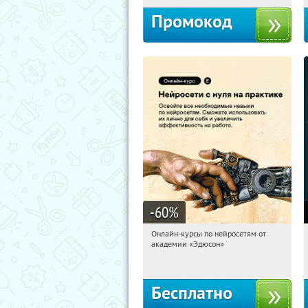
Промокод
-60
%
Онлайн-курсы по нейросетям от
16:32:23
Получили:
6
академии «Эдюсон»
Москва
Бесплатно