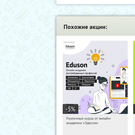
Похожие акции:
-5
%
Различные курсы от онлайн-
16:32:23
Получили:
2
академии «Эдюсон»
Россия