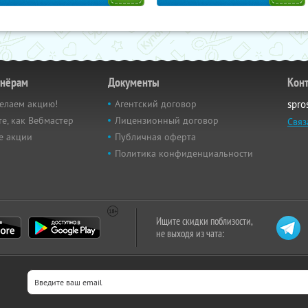
тнёрам
Документы
Кон
елаем акцию!
Агентский договор
spro
е, как Вебмастер
Лицензионный договор
Связ
е акции
Публичная оферта
Политика конфиденциальности
Ищите скидки поблизости,
не выходя из чата: