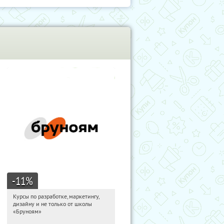
-11
%
Курсы по разработке, маркетингу,
16:32:23
Получи первым!
дизайну и не только от школы
Россия
«Бруноям»