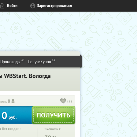
Войти
Зарегистрироваться
49
84
Промокоды
ПолучиКупон
ы WBStart. Вологда
8
(2)
или:
0
руб.
 без скидки:
Экономия: