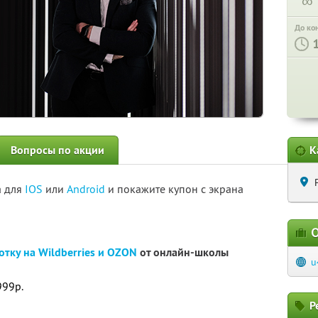
∞
До ко
Вопросы по акции
К
а для
IOS
или
Android
и покажите купон с экрана
О
отку на Wildberries и OZON
от онлайн-школы
u
999р.
Р