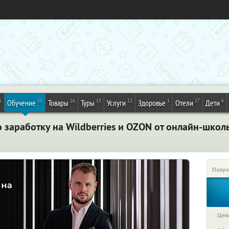
1
31
26
13
12
1
17
6
Обучение
Товары
Туры
Услуги
Здоровье
Отели
Дети
 заработку на Wildberries и OZON от онлайн-школ
Получ
Цена