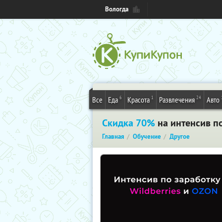
Вологда
6
1
24
Все
Еда
Красота
Развлечения
Авто
Скидка 70%
на интенсив по
Главная
Обучение
Другое