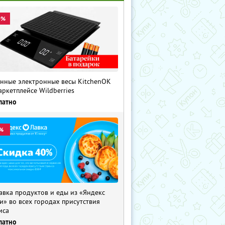
0%
нные электронные весы KitchenOK
аркетплейсе Wildberries
латно
%
авка продуктов и еды из «Яндекс
и» во всех городах присутствия
иса
латно