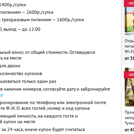
-30
1400р./сутки
 питанием — 2600р./сутки
 с трехразовым питанием — 1600р./сутки
0, выезд — до 12.00
Отды
пита
Wi-F
ьный взнос от общей стоимости. Оставшуюся
ь на месте
от
3
для двоих
количество купонов
-30
зоваться только один раз
е наличие номеров, согласуйте дату и забронируйте
pp
бронирование по телефону или электронной почте
ите
Ф. И. О.
всех гостей, номер и код купона
Прож
ряющий личность, на каждого гостя и
заго
й купон на месте
Туль
за 24 часа, иначе купон будет считаться
от
4