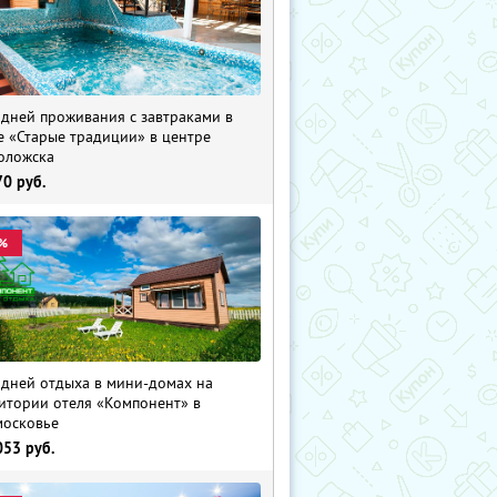
 дней проживания с завтраками в
е «Старые традиции» в центре
оложска
70
руб.
%
 дней отдыха в мини-домах на
итории отеля «Компонент» в
осковье
053
руб.