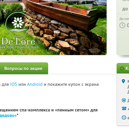
до
До ко
Вопросы по акции
К
а для
IOS
или
Android
и покажите купон с экрана
сещением спа-комплекса и «пенным сетом» для
одедово»
*