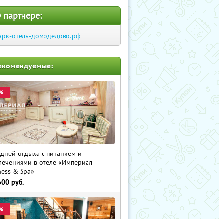
 партнере:
арк-отель-домодедово.рф
екомендуемые:
%
 дней отдыха с питанием и
лечениями в отеле «Империал
ness & Spa»
600
руб.
%