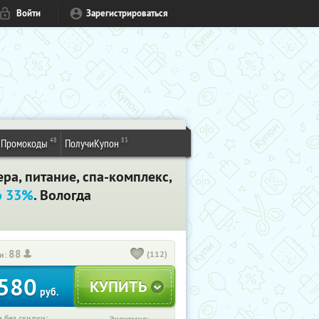
Войти
Зарегистрироваться
48
83
Промокоды
ПолучиКупон
ра, питание, спа-комплекс,
о 33%
. Вологда
88
(112)
и:
580
руб.
 без скидки: