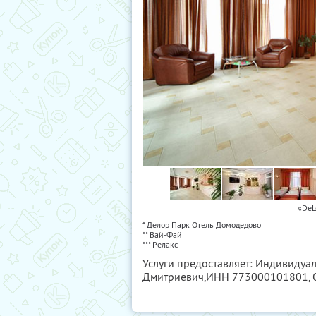
«DeL
* Делор Парк Отель Домодедово
** Вай-Фай
*** Релакс
Услуги предоставляет: Индивиду
Дмитриевич,
ИНН 773000101801
,