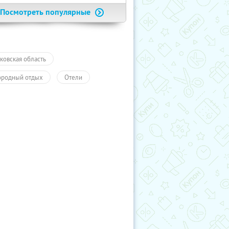
Посмотреть популярные
ковская область
ородный отдых
Отели