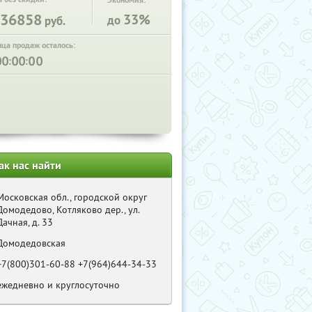
Экономия:
36858
33%
до
руб.
нца продаж осталось:
:
:
ак нас найти
Московская обл., городской округ
Домодедово, Котляково дер., ул.
Дачная, д. 33
Домодедовская
+7(800)301-60-88 +7(964)644-34-33
ежедневно и круглосуточно