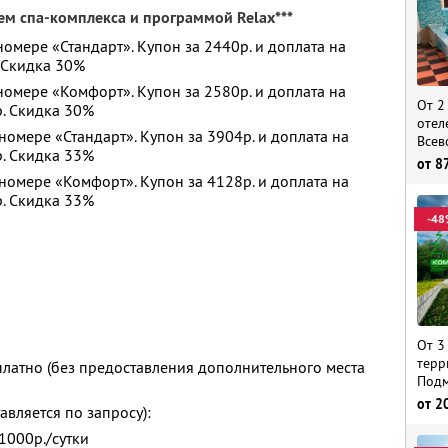
м спа-комплекса и программой Relax***
номере «Стандарт». Купон за 2440р. и доплата на
. Скидка 30%
 номере «Комфорт». Купон за 2580р. и доплата на
От 2
р. Скидка 30%
отел
номере «Стандарт». Купон за 3904р. и доплата на
Всев
р. Скидка 33%
от
8
 номере «Комфорт». Купон за 4128р. и доплата на
р. Скидка 33%
-48
От 3
терр
платно (без предоставления дополнительного места
Подм
от
2
вляется по запросу):
1000р./сутки