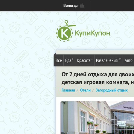
Вологда
6
1
24
Все
Еда
Красота
Развлечения
Авто
От 2 дней отдыха для двои
детская игровая комната, 
Главная
Отели
Загородный отдых