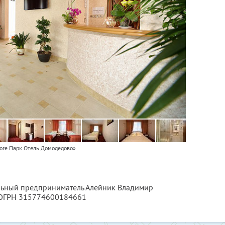
ore Парк Отель Домодедово»
альный предприниматель Алейник Владимир
 ОГРН 315774600184661