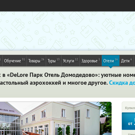
1
31
26
13
12
1
16
6
Обучение
Товары
Туры
Услуги
Здоровье
Отели
Дети
х в «DeLore Парк Отель Домодедово»: уютные номе
настольный аэрохоккей и многое другое.
Скидка д
Купил
от
Цена