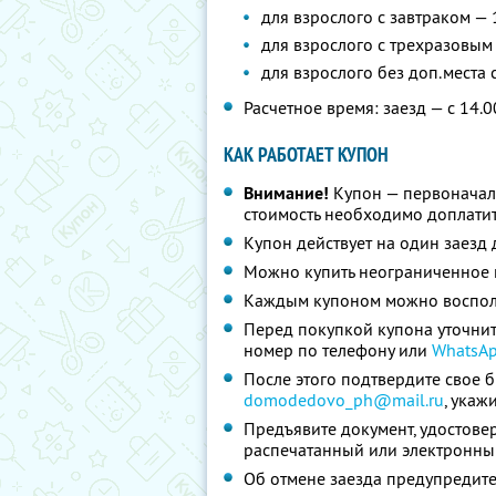
для взрослого с завтраком — 
для взрослого с трехразовым
для взрослого без доп.места
Расчетное время: заезд — с 14.0
КАК РАБОТАЕТ КУПОН
Внимание!
Купон — первоначал
стоимость необходимо доплатит
Купон действует на один заезд 
Можно купить неограниченное 
Каждым купоном можно восполь
Перед покупкой купона уточнит
номер по телефону или
WhatsA
После этого подтвердите свое 
domodedovo_ph@mail.ru
,
укаж
Предъявите документ, удостове
распечатанный или электронны
Об отмене заезда предупредите 