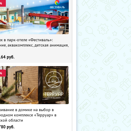
%
х в парк-отеле «Фестиваль»:
ние, аквакомплекс, детская анимация,
i
164
руб.
%
ивание в домике на выбор в
родном комплексе «Терруар» в
ской области
780
руб.