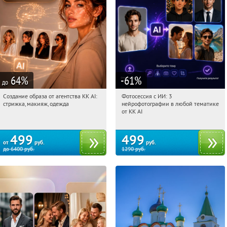
64
%
-61
%
до
Создание образа от агентства KK AI:
Фотосессия с ИИ: 3
01:41:38
Купили:
64
01:41:38
Купили:
81
стрижка, макияж, одежда
нейрофотографии в любой тематике
Россия
Россия
от KK AI
499
499
от
руб.
руб.
до
6400
руб.
1290
руб.