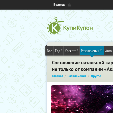
Вологда
6
1
24
Все
Еда
Красота
Развлечения
Авто
Составление натальной кар
не только от компании «А
Главная
Развлечения
Другое