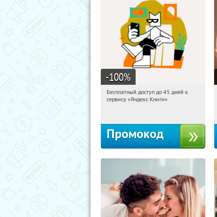
-100
%
Бесплатный доступ до 45 дней к
01:41:38
Получи первым!
сервису «Яндекс Книги»
Россия
Промокод