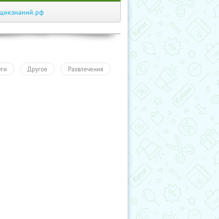
щикзнаний.рф
уги
Другое
Развлечения