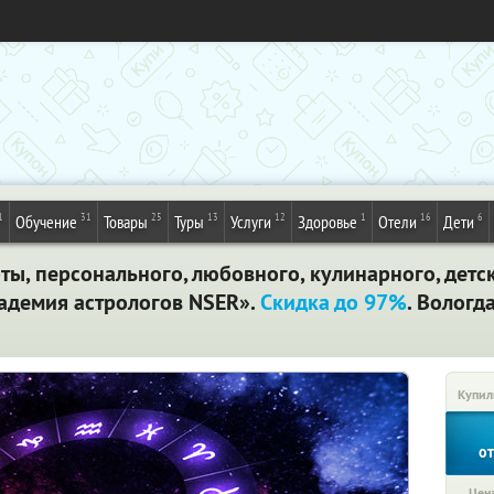
1
31
25
13
12
1
16
6
Обучение
Товары
Туры
Услуги
Здоровье
Отели
Дети
ты, персонального, любовного, кулинарного, детск
кадемия астрологов NSER».
Скидка до 97%
. Вологд
Купил
о
Цена