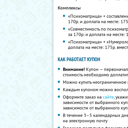
Комплексы
«Психоматрица» + составлени
170р. и доплата на месте: 17
«Совместимость по психоматр
за 170р. и доплата на месте:
«Психоматрица» + «Нумеролог
доплата на месте: 175р. вмес
КАК РАБОТАЕТ КУПОН
Внимание!
Купон — первоначал
стоимость необходимо доплатит
Можно купить неограниченное 
Каждым купоном можно восполь
Оформите заказ на
сайте
, укаж
зависимости от выбранного купо
зависимости от выбранного куп
В течение 3–5 календарных дне
на электронную почту