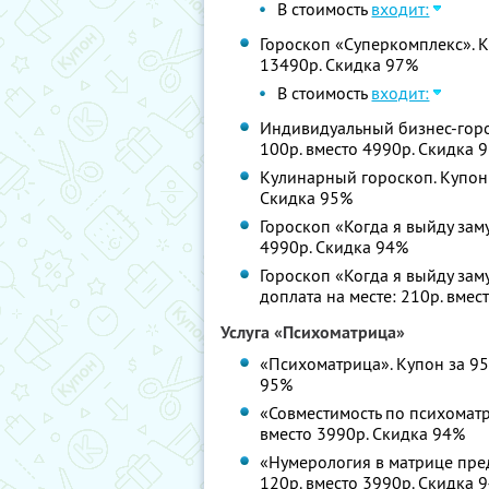
В стоимость
входит:
Гороскоп «Суперкомплекс». Ку
13490р. Скидка 97%
В стоимость
входит:
Индивидуальный бизнес-горос
100р. вместо 4990р. Скидка 
Кулинарный гороскоп. Купон з
Скидка 95%
Гороскоп «Когда я выйду заму
4990р. Скидка 94%
Гороскоп «Когда я выйду зам
доплата на месте: 210р. вмес
Услуга «Психоматрица»
«Психоматрица». Купон за 95р
95%
«Совместимость по психоматри
вместо 3990р. Скидка 94%
«Нумерология в матрице пред
120р. вместо 3990р. Скидка 