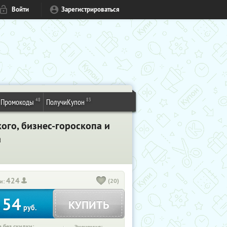
Войти
Зарегистрироваться
48
83
Промокоды
ПолучиКупон
ого, бизнес-гороскопа и
а
424
(20)
и:
54
КУПИТЬ
т
руб.
 без скидки: