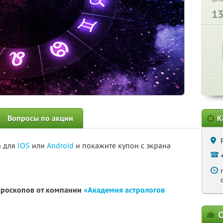
1
Вопросы по акции
К
а для
IOS
или
Android
и покажите купон с экрана
гороскопов от компании
«Академия астрологов
О