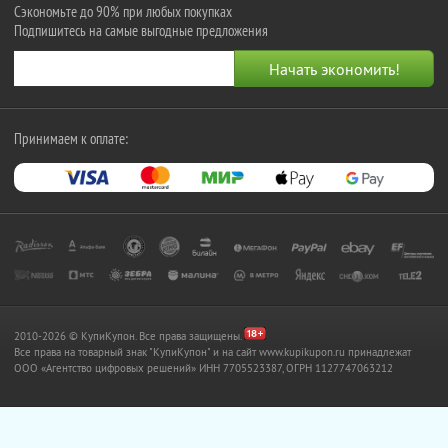
Сэкономьте до 90% при любых покупках
Подпишитесь на самые выгодные предложения
Принимаем к оплате:
2010-2026 © КупиКупон. Все права защищены.
Все права на товарный знак "КупиКупон" и на сайт www.kupikupon.ru принадлежат
OOO «Агентство цифровых решений» ИНН 7705523387, ОГРН 1127747063212