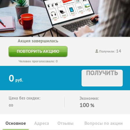
Акция завершилась
14
ПОВТОРИТЬ АКЦИЮ
Получили:
Человек проголосовало: 0
ПОЛУЧИТЬ
0
руб.
Цена без скидки:
Экономия:
∞
100
%
Основное
Адреса
Отзывы
Вопросы по акции