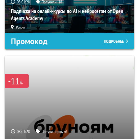
08:01:27
Получили:
18
Подписка на онлайн-курсы по AI и нейросетям от Open
Agents Academy
Россия
Промокод
ПОДРОБНЕЕ
-11
%
08:01:27
Получи первым!